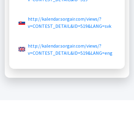
http://kalendar.sorgair.com/views/?
v=CONTEST_DETAIL&ID=519&LANG=svk
http://kalendar.sorgair.com/views/?
v=CONTEST_DETAIL&ID=519&LANG=eng
Copyright © 2023
SAEM|SORG AIR
.