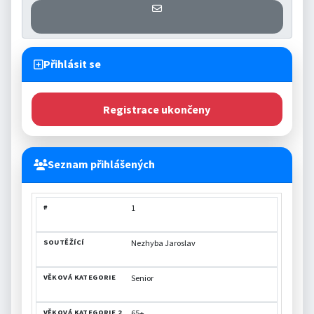
Přihlášení se k informaci o otevř
Přihlásit se
Registrace ukončeny
Seznam přihlášených
VĚKOVÁ
VĚKOVÁ
1
#
SOUTĚŽÍCÍ
FREKVENCE
KATEGORIE
KATEGORIE2
Nezhyba Jaroslav
Senior
65+