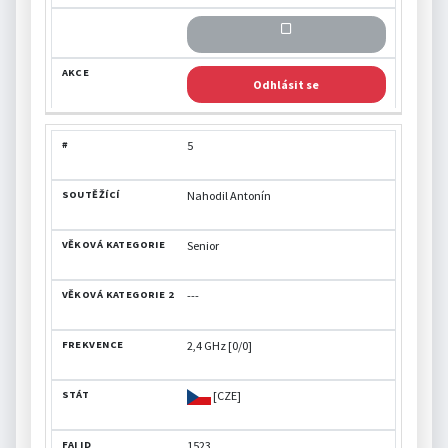
Odhlásit se
5
Nahodil Antonín
Senior
---
2,4 GHz [0/0]
[CZE]
1523