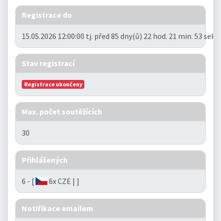
Registrace do
15.05.2026 12:00:00 tj. před 85 dny(ů) 22 hod. 21 min. 53 seku
Stav registrací
Registrace ukončeny
Max. počet soutěžících
30
Přihlášených
6 - [
6x CZE | ]
Notifikace emailem