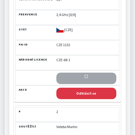
2,4 GHz [0/0]
[CZE]
CZE 1132
CZE-68-1
Odhlásit se
2
Veleba Martin