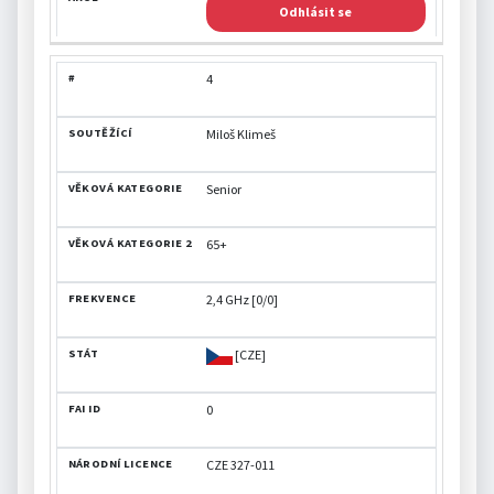
Odhlásit se
4
Miloš Klimeš
Senior
65+
2,4 GHz [0/0]
[CZE]
0
CZE 327-011