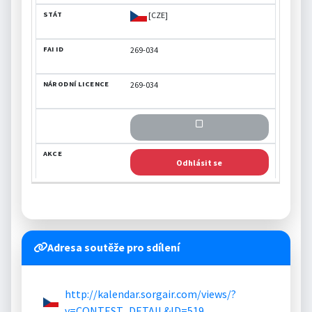
[CZE]
269-034
269-034
Odhlásit se
Adresa soutěže pro sdílení
http://kalendar.sorgair.com/views/?
v=CONTEST_DETAIL&ID=519