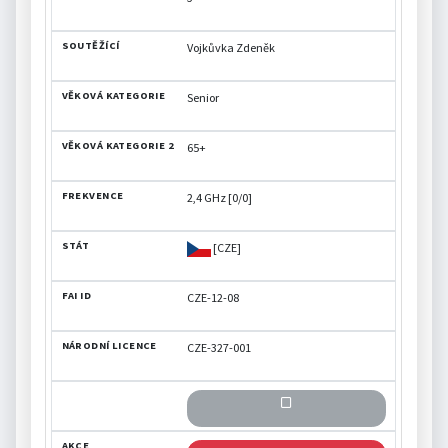
Vojkůvka Zdeněk
Senior
65+
2,4 GHz [0/0]
[CZE]
CZE-12-08
CZE-327-001