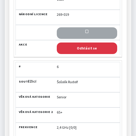
269-019
Odhlásit se
6
Šošolík Rudolf
Senior
65+
2,4 GHz [0/0]