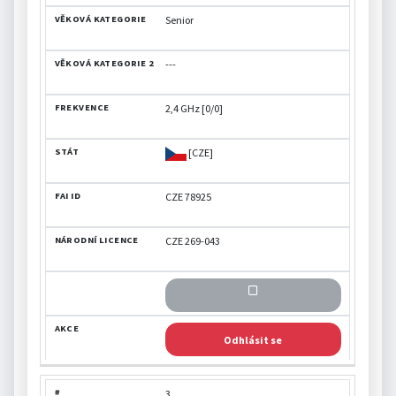
Senior
---
2,4 GHz [0/0]
[CZE]
CZE 78925
CZE 269-043
Odhlásit se
3