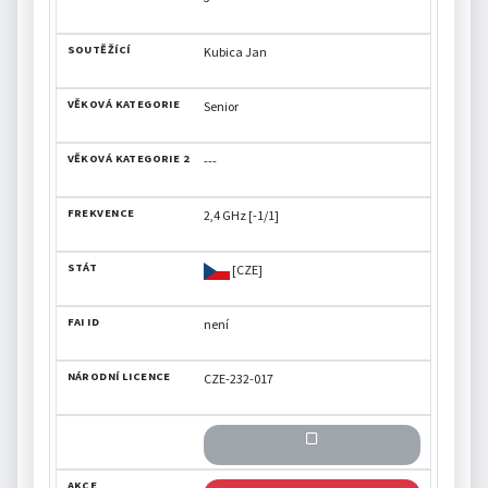
Kubica Jan
Senior
---
2,4 GHz [-1/1]
[CZE]
není
CZE-232-017