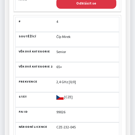
Odhlásit se
4
Číp Mirek
Senior
65+
2,4 GHz [0/0]
[CZE]
99026
CZE-232-045