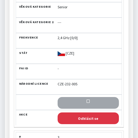
Senior
---
2,4 GHz [0/0]
[CZE]
-
CZE-232-005
Odhlásit se
3