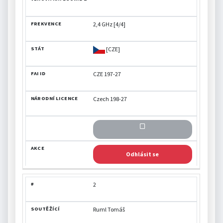
2,4 GHz [4/4]
[CZE]
CZE 197-27
Czech 198-27
Odhlásit se
2
Ruml Tomáš