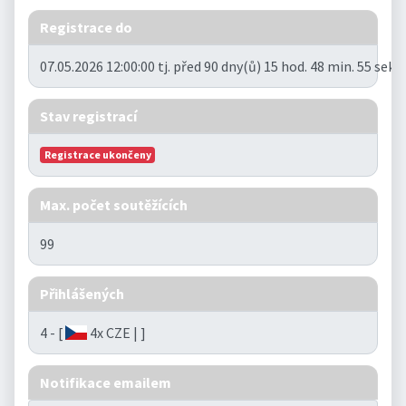
Registrace do
07.05.2026 12:00:00 tj. před 90 dny(ů) 15 hod. 48 min. 55 seku
Stav registrací
Registrace ukončeny
Max. počet soutěžících
99
Přihlášených
4 - [
4x CZE | ]
Notifikace emailem