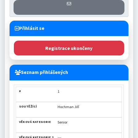
Přihlášení se k informaci o otevř
Přihlásit se
Registrace ukončeny
Seznam přihlášených
VĚKOVÁ
VĚKOVÁ
1
#
SOUTĚŽÍCÍ
FREKVENCE
KATEGORIE
KATEGORIE2
Hochman Jiří
Senior
---