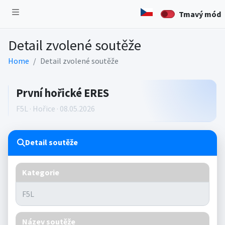
Tmavý mód
Detail zvolené soutěže
Home
Detail zvolené soutěže
První hořické ERES
F5L · Hořice · 08.05.2026
Detail soutěže
Kategorie
Název soutěže