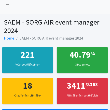
SAEM - SORG AIR event manager
2024
Home
SAEM - SORG AIR event manager 2024
221
40.79
%
Počet soutěží celkem
Obsazenost
18
3411
/8363
Otevřených přihlášek
Přihlášených soutěžících