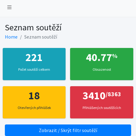
Seznam soutěží
Home
Seznam soutěží
221
40.77
%
Počet soutěží celkem
Obsazenost
18
3410
/8363
Otevřených přihlášek
Přihlášených soutěžících
Zobrazit / Skrýt filtr soutěží