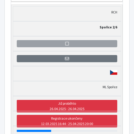
RCH
Spořice 2/6
Přihlášení se k informaci o otevření
ML Spořice
Již proběhlo
26.04.2025 - 26.04.2025
Registrace ukončeny
12.03.2025 16:44 - 25.04.2025 20:00