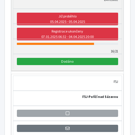
Již proběhlo
05.04.2025 - 05.04.2025
Registrace ukončeny
07.01.2025 06:32 - 04.04.2025 20:00
16/21
Dodáno
F5J
F5J-Poříčí nad Sázavou
Přihlášení se k informaci o otevření