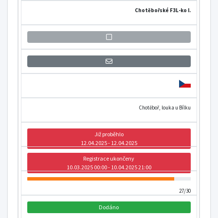
Chotěbořské F3L-ko I.
Přihlášení se k informaci o otevření
Chotěboř, louka u Bílku
Již proběhlo
12.04.2025 - 12.04.2025
Registrace ukončeny
10.03.2025 00:00 - 10.04.2025 21:00
27/30
Dodáno