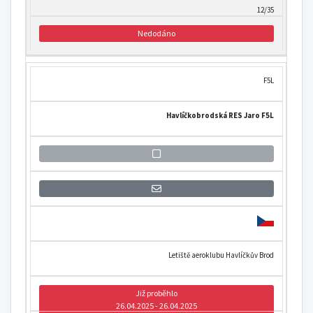
12/35
Nedodáno
F5L
Havlíčkobrodská RES Jaro F5L
Přihlášení se k informaci o otevření
Letiště aeroklubu Havlíčkův Brod
Již proběhlo
26.04.2025 - 26.04.2025