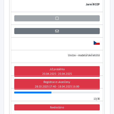
Jarní RCEP
Přihlášení se k informaci o otevření
Uničov – modelářské letiště
Již proběhlo
20.04.2025 - 20.04.2025
Registrace ukončeny
28.03.2025 17:40 - 18.04.2025 16:00
13/30
Nedodáno