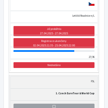
Letiště Roudnice n/L
Již proběhlo
27.04.2025 - 27.04.2025
Registrace ukončeny
02.04.2025 21:35 - 25.04.2025 22:00
27/36
Nedodáno
F5L
1. Czech EuroTour & World Cup