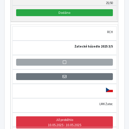
25/50
Dodáno
RCH
Žatecké házedlo 2025 3/5
Přihlášení se k informaci o otevření
LMK Žatec
Již proběhlo
10.05.2025 - 10.05.2025