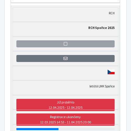
RCH
RCH Spořice 2025
Přihlášení se k informaci o otevření
letiště LMK Spořice
Již proběhlo
12.04.2025 - 12.04.2025
Registrace ukončeny
12.03.2025 14:53 - 11.04.2025 20:00