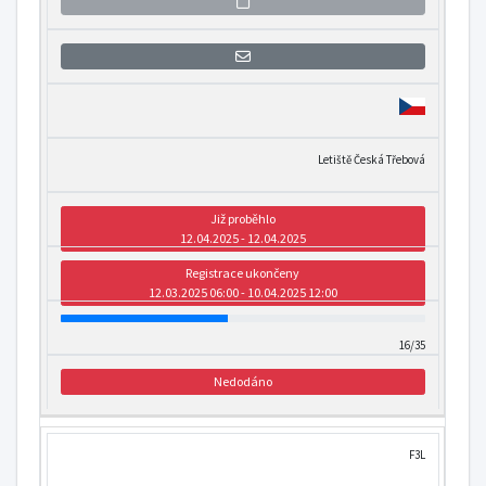
Přihlášení se k informaci o otevření
Letiště Česká Třebová
Již proběhlo
12.04.2025 - 12.04.2025
Registrace ukončeny
12.03.2025 06:00 - 10.04.2025 12:00
16/35
Nedodáno
F3L