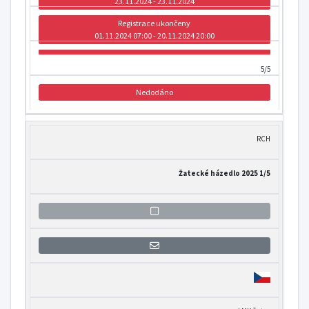
23.11.2024 - 23.11.2024
Registrace ukončeny
01.11.2024 07:00 - 20.11.2024 20:00
5/5
Nedodáno
RCH
Žatecké házedlo 2025 1/5
Přihlášení se k informaci o otevření