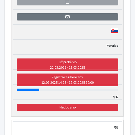
Přihlášení se k informaci o otevření
Neverice
Již proběhlo
22.03.2025 - 22.03.2025
Registrace ukončeny
12.02.2025 14:25 - 19.03.2025 20:00
7/32
Nedodáno
F5J