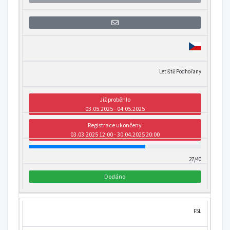
Přihlášení se k informaci o otevření
Letiště Podhořany
Již proběhlo
03.05.2025 - 04.05.2025
Registrace ukončeny
03.03.2025 12:00 - 30.04.2025 20:00
27/40
Dodáno
F5L