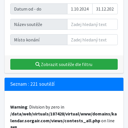
Datum od - do
Název soutěže
Místo konání
Zobrazit soutěže dle filtru
Seznam : 221 soutěží
Warning
: Division by zero in
/data/web/virtuals/187428/virtual/www/domains/ka
lendar.sorgair.com/views/contests_all.php
on line
865