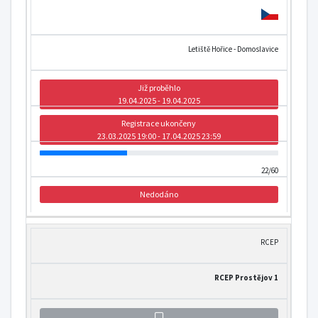
Letiště Hořice - Domoslavice
Již proběhlo
19.04.2025 - 19.04.2025
Registrace ukončeny
23.03.2025 19:00 - 17.04.2025 23:59
22/60
Nedodáno
RCEP
RCEP Prostějov 1