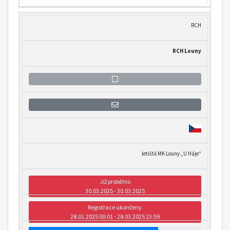
RCH
RCH Louny
Přihlášení se k informaci o otevření
letiště MK Louny „U Háje“
Již proběhlo
30.03.2025 - 30.03.2025
Registrace ukončeny
28.01.2025 00:01 - 28.03.2025 23:59