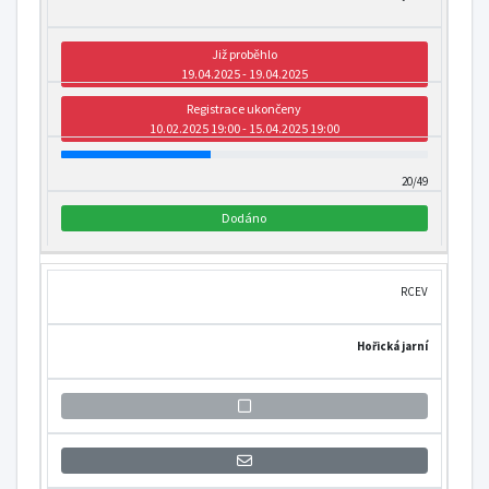
Již proběhlo
19.04.2025 - 19.04.2025
Registrace ukončeny
10.02.2025 19:00 - 15.04.2025 19:00
20/49
Dodáno
RCEV
Hořická jarní
Přihlášení se k informaci o otevření