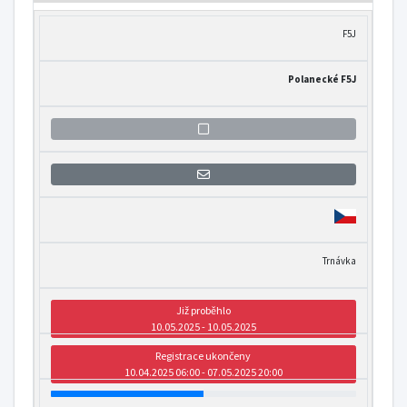
F5J
Polanecké F5J
Přihlášení se k informaci o otevření
Trnávka
Již proběhlo
10.05.2025 - 10.05.2025
Registrace ukončeny
10.04.2025 06:00 - 07.05.2025 20:00