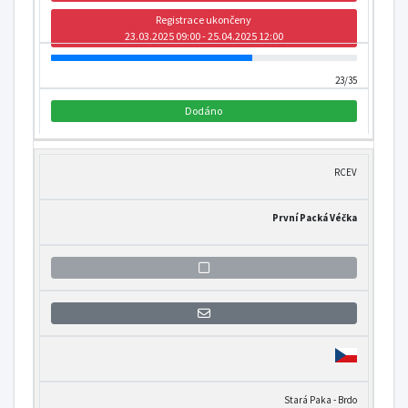
Registrace ukončeny
23.03.2025 09:00 - 25.04.2025 12:00
23/35
Dodáno
RCEV
První Packá Véčka
Přihlášení se k informaci o otevření
Stará Paka - Brdo