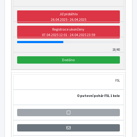
Již proběhlo
26.04.2025 - 26.04.2025
Registrace ukončeny
07.04.2025 12:01 - 24.04.2025 23:59
18/40
Dodáno
F5L
O putovní pohár F5L 1 kolo
Přihlášení se k informaci o otevření