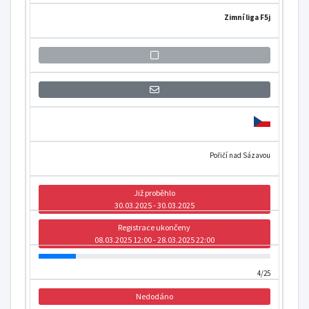
Zimní liga F5j
Přihlášení se k informaci o otevření
Pořičí nad Sázavou
Již proběhlo
30.03.2025 - 30.03.2025
Registrace ukončeny
08.03.2025 12:00 - 28.03.2025 22:00
4/25
Nedodáno