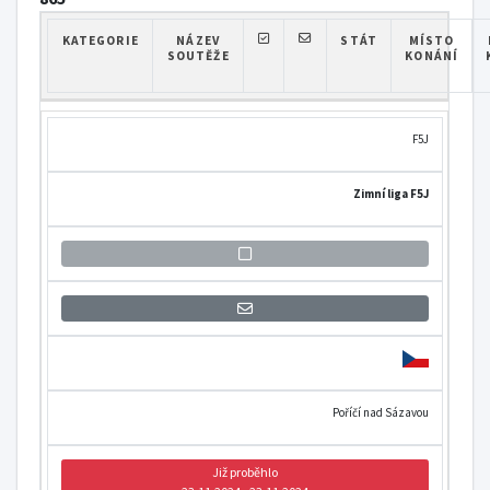
KATEGORIE
NÁZEV
STÁT
MÍSTO
SOUTĚŽE
KONÁNÍ
F5J
Zimní liga F5J
Přihlášení se k informaci o otevření
Poříčí nad Sázavou
Již proběhlo