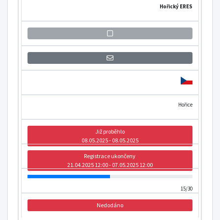
Hořický ERES
Přihlášení se k informaci o otevření
Hořice
Již proběhlo
08.05.2025 - 08.05.2025
Registrace ukončeny
21.04.2025 12:00 - 07.05.2025 12:00
15/30
Nedodáno