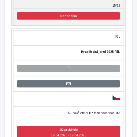
15/35
Nedodáno
F5L
Hradišťská jarní 2025 F5L
Přihlášení se k informaci o otevření
Klubové letiště MK Mnichovo Hradiště
Již proběhlo
19.04.2025 - 19.04.2025