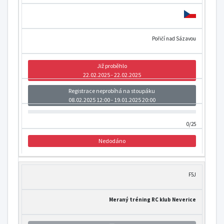
Pořičí nad Sázavou
Již proběhlo
22.02.2025 - 22.02.2025
Registrace neprobíhá na stoupáku
08.02.2025 12:00 - 19.01.2025 20:00
0/25
Nedodáno
F5J
Meraný tréning RC klub Neverice