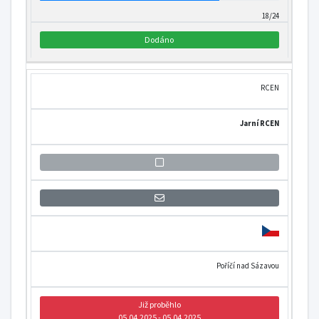
18/24
Dodáno
RCEN
Jarní RCEN
Přihlášení se k informaci o otevření
Poříčí nad Sázavou
Již proběhlo
05.04.2025 - 05.04.2025