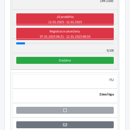
LMK Žatec
Již proběhlo
12.01.2025 - 12.01.2025
Registrace ukončeny
07.01.2025 06:31 - 12.01.2025 08:30
9/100
Dodáno
F5J
Zimní liga
Přihlášení se k informaci o otevření