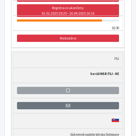
Registrace ukončeny
01.01.2025 20:25 - 16.04.2025 16:16
25/30
Nedodáno
F5J
Seriál MSR F5J - KE
Přihlášení se k informaci o otevření
Súkromné osobite letisko Čečejovce