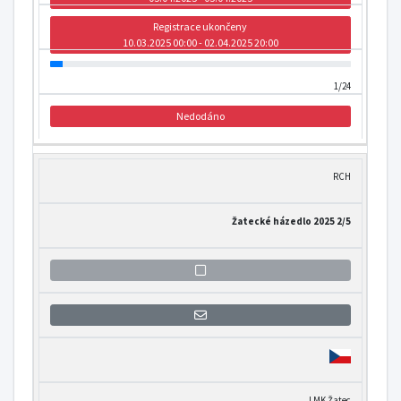
Registrace ukončeny
10.03.2025 00:00 - 02.04.2025 20:00
1/24
Nedodáno
RCH
Žatecké házedlo 2025 2/5
Přihlášení se k informaci o otevření
LMK Žatec