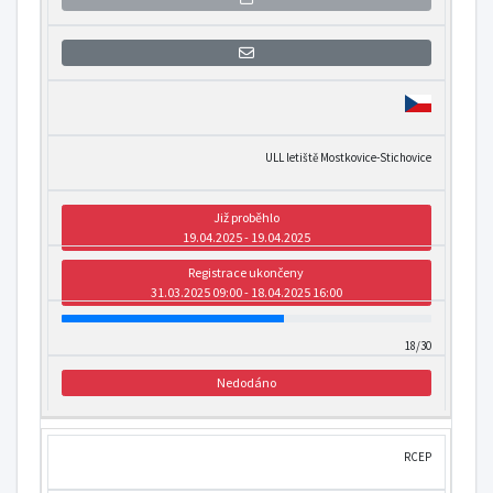
Přihlášení se k informaci o otevření
ULL letiště Mostkovice-Stichovice
Již proběhlo
19.04.2025 - 19.04.2025
Registrace ukončeny
31.03.2025 09:00 - 18.04.2025 16:00
18/30
Nedodáno
RCEP