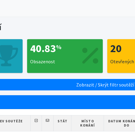
í
40.83
20
%
Obsazenost
Otevřených 
Zobrazit / Skrýt filtr soutěží
EV SOUTĚŽE
STÁT
MÍSTO
DATUM KONÁN
KONÁNÍ
DO