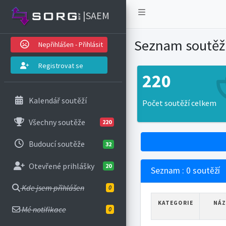
|SAEM
Seznam soutěž
Nepřihlášen - Přihlásit
Registrovat se
220
Kalendář soutěží
Počet soutěží celkem
Všechny soutěže
220
Budoucí soutěže
32
Otevřené prihlášky
20
Seznam : 0 soutěží
Kde jsem přihlášen
0
KATEGORIE
NÁZ
Mé notifikace
0