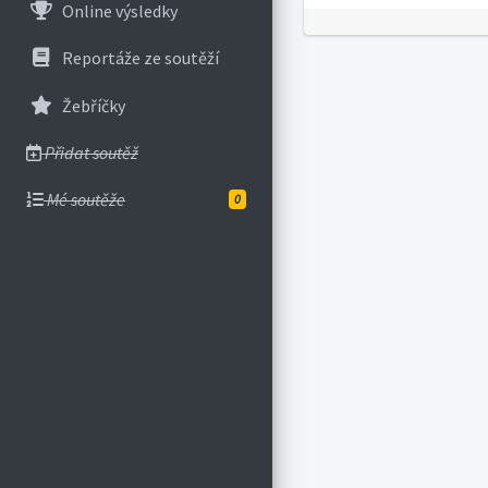
Online výsledky
Reportáže ze soutěží
Žebříčky
Přidat soutěž
Mé soutěže
0