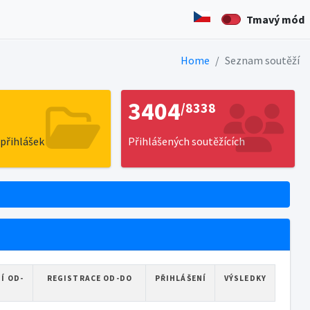
Tmavý mód
Home
Seznam soutěží
3404
/8338
přihlášek
Přihlášených soutěžících
Í OD-
REGISTRACE OD-DO
PŘIHLÁŠENÍ
VÝSLEDKY