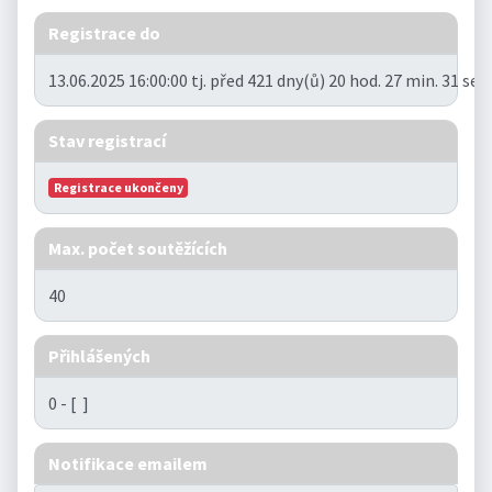
Registrace do
13.06.2025 16:00:00 tj. před 421 dny(ů) 20 hod. 27 min. 31 se
Stav registrací
Registrace ukončeny
Max. počet soutěžících
40
Přihlášených
0 - [ ]
Notifikace emailem