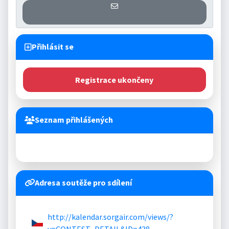
Přihlášení se k informaci o otevř
Přihlásit se
Registrace ukončeny
Seznam přihlášených
VĚKOVÁ
VĚKOVÁ
#
SOUTĚŽÍCÍ
FREKVENCE
KATEGORIE
KATEGORIE2
Adresa soutěže pro sdílení
http://kalendar.sorgair.com/views/?